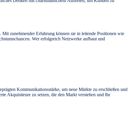
lytisches Denken mit charismatischem Auftreten, um Kunden zu
 Mit zunehmender Erfahrung können sie in leitende Positionen wie
Wachstumschancen.
Wer erfolgreich Netzwerke aufbaut und
sgeprägten Kommunikationsstärke, um neue Märkte zu erschließen und
erte Akquisiteure zu setzen, die den Markt verstehen und Ihr