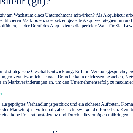
siteur (gn)?
tiv am Wachstum eines Unternehmens mitwirken? Als Akquisiteur arbei
tifizieren Marktpotenziale, setzen gezielte
Akquisestrategien
um und 
ühlen, ist der Beruf des Akquisiteurs die perfekte Wahl für Sie. Bewer
 strategische Geschäftsentwicklung. Er führt Verkaufsgespräche, ers
hungen verantwortlich. Je nach Branche kann er Messen besuchen, Netw
e
an Marktveränderungen an, um den Unternehmenserfolg zu maximier
en
n, ausgeprägtes Verhandlungsgeschick und ein sicheres Auftreten. Kom
 oder Marketing ist vorteilhaft, aber nicht zwingend erforderlich. Ke
te eine hohe Frustrationstoleranz und Durchhaltevermögen mitbringen.