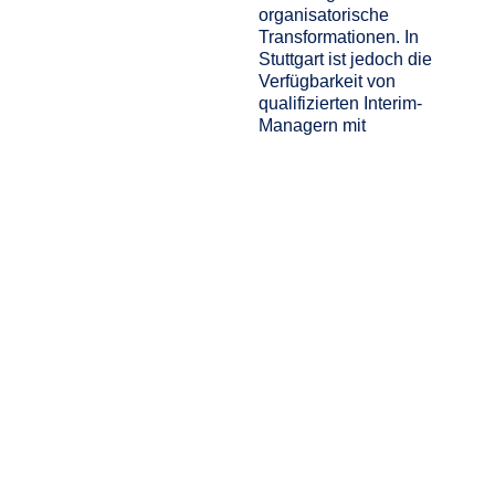
organisatorische
Transformationen. In
Stuttgart ist jedoch die
Verfügbarkeit von
qualifizierten Interim-
Managern mit
branchenspezifischem
Wissen begrenzt.
Wettbewerb um
Fachkräfte
Technologischer
Wandel
Mangel an
Interim-