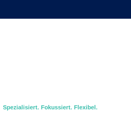
Personalberatung &
Headhunter für Stuttgart
Unternehmen in Stuttgart benötigen gezielte
Unterstützung bei der Rekrutierung von
Fachkräften, Führungskräften und Interim-
Managern. Grynia Consulting bietet
maßgeschneiderte Lösungen für Ihre
Personalbedürfnisse. Spezialisiert. Fokussiert.
Flexibel. In Stuttgart.
Spezialisiert. Fokussiert. Flexibel.