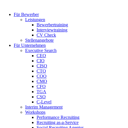
Zum
Inhalt
Für Bewerber
springen
Leistungen
Bewerbertraining
Interviewtraining
CV Check
Stellenangebote
Für Unternehmen
Executive Search
CEO
CIO
CISO
CTO
COO
CMO
CFO
TGA
CSO
C-Level
Interim Management
Workshops
Performance Recruiting
Recruiting as-a-Service
Social Recruiting Agentur