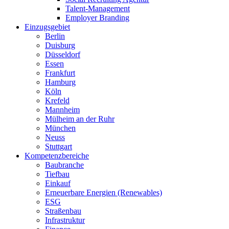
Talent-Management
Employer Branding
Einzugsgebiet
Berlin
Duisburg
Düsseldorf
Essen
Frankfurt
Hamburg
Köln
Krefeld
Mannheim
Mülheim an der Ruhr
München
Neuss
Stuttgart
Kompetenzbereiche
Baubranche
Tiefbau
Einkauf
Erneuerbare Energien (Renewables)
ESG
Straßenbau
Infrastruktur