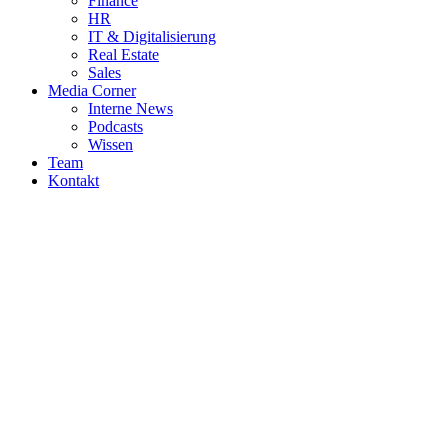
Finance
HR
IT & Digitalisierung
Real Estate
Sales
Media Corner
Interne News
Podcasts
Wissen
Team
Kontakt