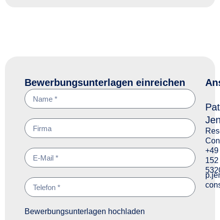
Bewerbungsunterlagen einreichen
An
Pat
Jen
Res
Con
+49
152
532
p.j
cons
Bewerbungsunterlagen hochladen