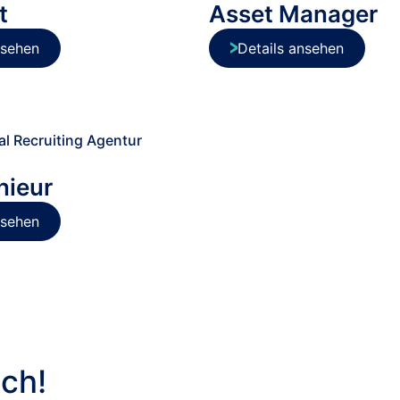
t
Asset Manager
nsehen
Details ansehen
nieur
nsehen
ch!