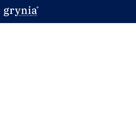
Sales Manager IT (gn) -
Interim Management oder
Festanstellung
Aufgaben, Jobs, Gehalt